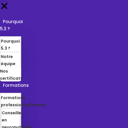
Pourquoi
5.3 ?
Pourquoi
5.3 ?
Notre
équipe
Nos
certificats
Formations
Formations
professionnalisantes
Conseiller
en
neuronutrition