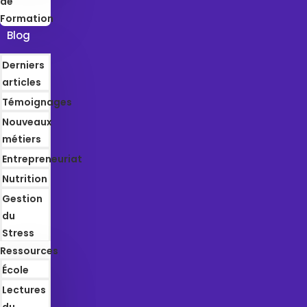
de
Formation
Blog
Derniers
articles
Témoignages
Nouveaux
métiers
Entrepreneuriat
Nutrition
Gestion
du
Stress
Ressources
École
Lectures
du