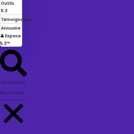
Outils
5.3
Témoignages
Annuaire
👤 Espace
5.3™
Rechercher