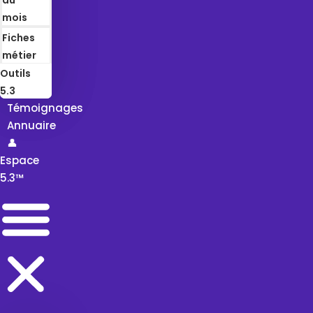
mois
Fiches
métier
Outils
5.3
Témoignages
Annuaire
👤
Espace
5.3™