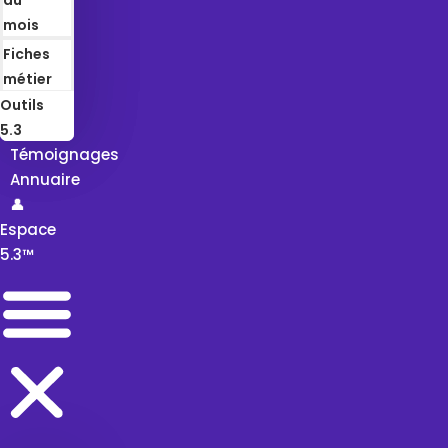
mois
Fiches
métier
Outils
5.3
Témoignages
Annuaire
👤
Espace
5.3™