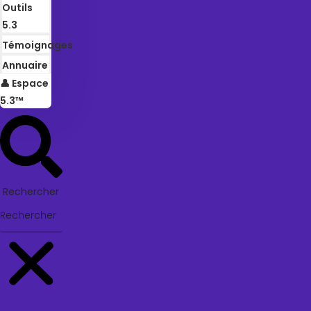
Outils
5.3
Témoignages
Annuaire
👤 Espace
5.3™
Rechercher