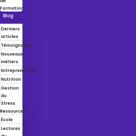
de
Formation
Blog
Derniers
articles
Témoignages
Nouveaux
métiers
Entrepreneuriat
Nutrition
Gestion
du
Stress
Ressources
École
Lectures
du