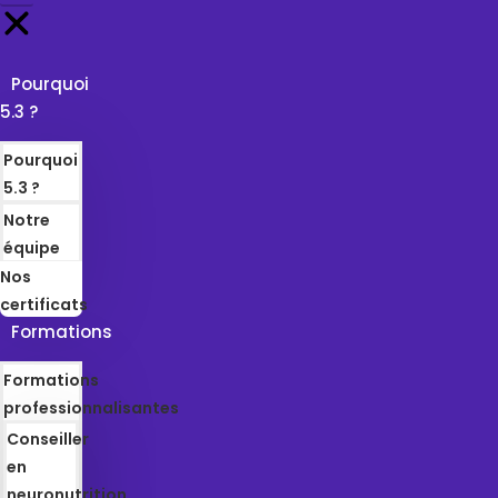
Pourquoi
5.3 ?
Pourquoi
5.3 ?
Notre
équipe
Nos
certificats
Formations
Formations
professionnalisantes
Conseiller
en
neuronutrition